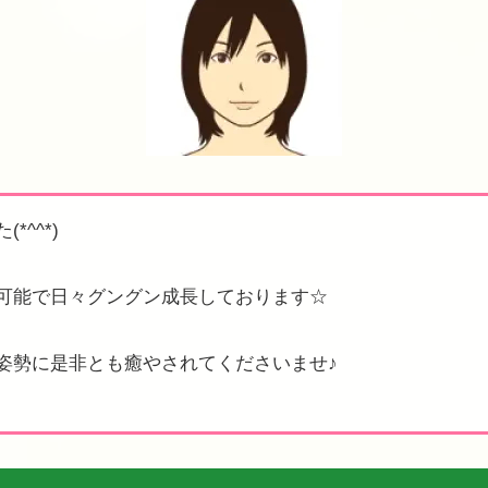
^^*)
可能で日々グングン成長しております☆
姿勢に是非とも癒やされてくださいませ♪